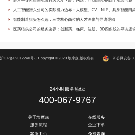
芯片半导体猎头能否解决人才卡脖子问题：HR最关心的四个现实问题
人工智能猎头公司的实际能力边界：大模型、CV、NLP、具身智能四
智能制造猎头怎么选：三类核心岗位的人才画像与寻访逻辑
医药猎头公司的服务边界：创新药、临床、注册、BD四条线的寻访逻
沪ICP备09012240号-1
Copyright ©
2020
埃摩森
版权所有
沪公网安备 310
24小时服务热线:
400-067-9767
关于埃摩森
在线服务
服务流程
企业下单
客服中心
免费咨询