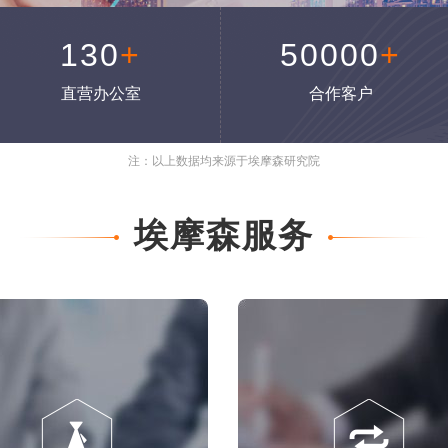
130
+
50000
+
直营办公室
合作客户
注：以上数据均来源于埃摩森研究院
埃摩森服务