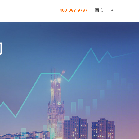
400-067-9767
西安
构