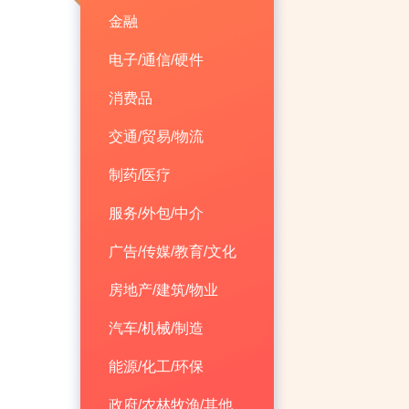
金融
电子/通信/硬件
消费品
交通/贸易/物流
制药/医疗
服务/外包/中介
广告/传媒/教育/文化
房地产/建筑/物业
汽车/机械/制造
能源/化工/环保
政府/农林牧渔/其他