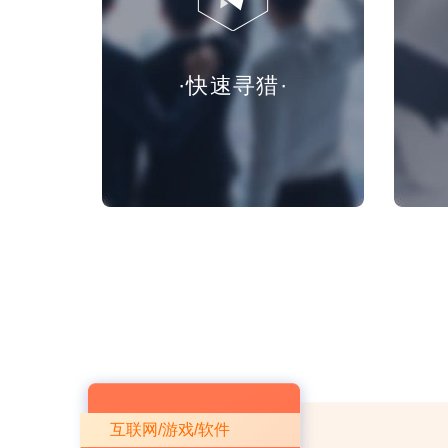
·快速寻猎·
互联网/游戏/软件